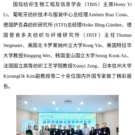
国际纺织生物工程及信息学会（
TBIS
）主席
Henry Yi
Li
、葡萄牙纺织技术与服装中心总经理
António Braz Costa
、
德国萨克森纺织研究所
(STFI)
总经理
Heike Illing-Günther
、德
国登肯多夫纺织与纤维研究所（
DITF
）主任
Thomas
Stegmaier
、
美国北卡罗莱纳州立大学
Rong Yin
、
美国特拉华
大学教授
Bingqing Wei
、韩国釜山国立大学
Seung Kook An
、
法国国立高等纺织工艺学院教授
Xianyi Zeng
、日本信州大学
KyoungOk Kim
副教授等二十余位国内外国专家做了精彩报
告。