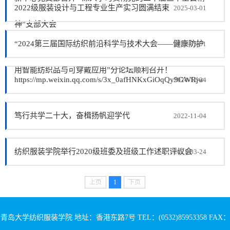
2022级服装设计与工程专业生产实习圆满结束
2025-03-01
神”支部大会
“2024第三届国际纺织前沿科学与技术大会——健康防护
2025-03-01
用智能纺织品与可穿戴应用”分论坛顺利召开！
https://mp.weixin.qq.com/s/3x_0afHNKxGiOqQy9GWRjw
2024-12-24
笃行共学二十大，奋楫扬帆迎学代
2022-11-04
纺织服装学院举行2020级班委及班级工作述职评议会
2021-03-24
上页
1
下页
青岛大学纺织服装学院 地址：香港东路7号 TEL：(0532)85953358 FAX：