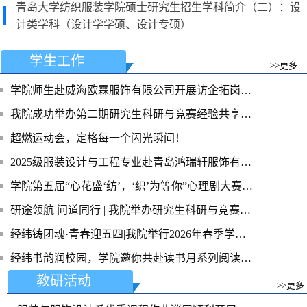
青岛大学纺织服装学院硕士研究生招生学科简介（二）：设
计类学科（设计学学硕、设计专硕）
学生工作
>>更多
学院师生赴威海欧霖服饰有限公司开展访企拓岗活动
我院成功举办第二期研究生科研与竞赛经验共享交流活动
超燃运动会，定格每一个闪光瞬间！
2025级服装设计与工程专业赴青岛鸿瑞轩服饰有限公司参观实习
学院第五届“心花盛‘纺’，‘织’为等你”心理剧大赛决赛圆满落幕
研途领航 问道同行 | 我院举办研究生科研与竞赛经验共享交流活动
经纬铸团魂·青春迎五四|我院举行2026年春季学期新团员入团仪式
经纬书韵润校园，学院邀你共赴读书月系列阅读之约！
教研活动
>>更多